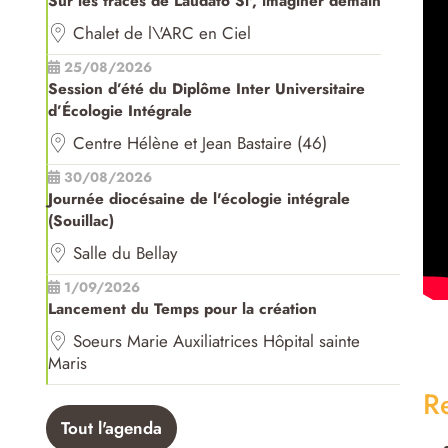
Sur les traces de Laudato Si', imaginer demain
Chalet de l\'ARC en Ciel
25/08/2026
Session d’été du Diplôme Inter Universitaire
d’Écologie Intégrale
Centre Hélène et Jean Bastaire (46)
30/08/2026
Journée diocésaine de l'écologie intégrale
(Souillac)
Salle du Bellay
1/09/2026
Lancement du Temps pour la création
Soeurs Marie Auxiliatrices Hôpital sainte
Maris
R
Tout l'agenda