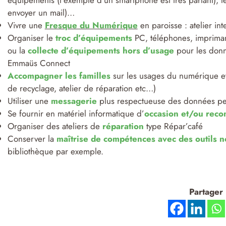
équipements (l’exemple d’un smartphone est très parlant), les
envoyer un mail)…
Vivre une
Fresque du Numérique
en paroisse : atelier in
Organiser le
troc d’équipements
PC, téléphones, imprimant
ou la
collecte d’équipements hors d’usage
pour les donn
Emmaüs Connect
Accompagner les familles
sur les usages du numérique et l
de recyclage, atelier de réparation etc…)
Utiliser une
messagerie
plus respectueuse des données pers
Se fournir en matériel informatique d’
occasion et/ou reco
Organiser des ateliers de
réparation
type Répar’café
Conserver la
maîtrise de compétences avec des outils 
bibliothèque par exemple.
Partager