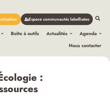
cotisation
Espace communautés labellisées
Boîte à outils
Actualités
Agenda
Nous contacter
cologie :
essources