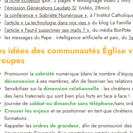
la fiche EcoJesuit
(pdf, 2 pages + témoignage vidéo 2 min)
l’émission Générations Laudato Si’
(vidéo, 28min)
la conférence « Sobriété Numérique »
, à l’Institut Cathol
l’article « La technologie dans nos vies »
du blog La Famille 
l’article « Faut-il supprimer ses mails ? »
, du média BonPote
les messages du Pape : intelligence artificielle et paix, du
1e
es idées des communautés Église ve
roupes
Promouvoir la
sobriété
numérique (dans le nombre d’équipe
déconnexion
à ses membres, afin de favoriser les relations
Sensibiliser sur la
dimension relationnelle
: les chrétiens 
des liens fraternels qui sont bien plus forts en face à face !
Journée de
sabbat ou dimanche sans téléphone
/sans ord
Creuser les enjeux
et se positionner en tant que chrétien
formations.
Rappeler les
ordres de grandeur
, afin de promouvoir des a