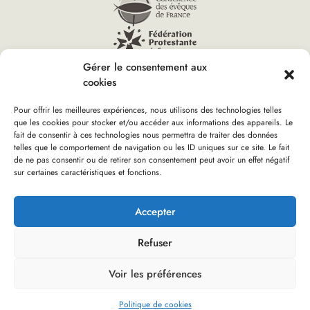
Gérer le consentement aux
cookies
Pour offrir les meilleures expériences, nous utilisons des technologies telles
que les cookies pour stocker et/ou accéder aux informations des appareils. Le
Vous êtes ici :
fait de consentir à ces technologies nous permettra de traiter des données
Accueil
»
Église verte – Label général
»
Carte des
telles que le comportement de navigation ou les ID uniques sur ce site. Le fait
communautés engagées
de ne pas consentir ou de retirer son consentement peut avoir un effet négatif
sur certaines caractéristiques et fonctions.
Boutique d’Église verte
Nous rejoindre
Plan du site
Mentions Légales
Accepter
Refuser
Réalisation : olivgraphic.com
Voir les préférences
No Result
Website Carbon
Politique de cookies