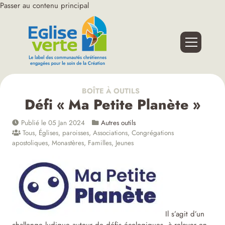
Passer au contenu principal
BOÎTE À OUTILS
Défi « Ma Petite Planète »
Publié le 05 Jan 2024
Autres outils
Tous
,
Églises, paroisses
,
Associations
,
Congrégations
apostoliques
,
Monastères
,
Familles
,
Jeunes
Il s’agit d’un