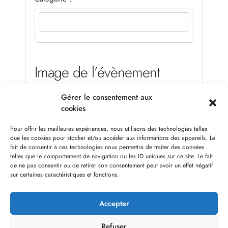
Image de l’évènement
Gérer le consentement aux
Téléverser/modifier une image
cookies
Pour offrir les meilleures expériences, nous utilisons des technologies telles
que les cookies pour stocker et/ou accéder aux informations des appareils. Le
Je consens à ce que mes données soumises
fait de consentir à ces technologies nous permettra de traiter des données
soient recueillies et stockées comme décrit par
le site .
telles que le comportement de navigation ou les ID uniques sur ce site. Le fait
de ne pas consentir ou de retirer son consentement peut avoir un effet négatif
sur certaines caractéristiques et fonctions.
Accepter
Refuser