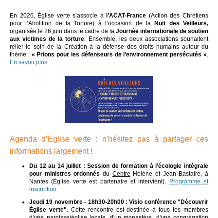
En 2026, Église verte s’associe à
l’ACAT-France
(Action des Chrétiens
pour l’Abolition de la Torture) à l’occasion de la
Nuit des Veilleurs,
organisée le 26 juin dans le cadre de la
Journée internationale de soutien
aux victimes de la torture
. Ensemble, les deux associations souhaitent
relier le soin de la Création à la défense des droits humains autour du
thème :
« Prions pour les défenseurs de l’environnement persécutés »
.
En savoir plus.
Agenda d’Église verte : n'hésitez pas à partager ces
informations largement !
Du 12 au 14 juillet : Session de formation à l’écologie intégrale
pour ministres ordonnés
d
u
Centre
Hélène et Jean Bastaire, à
Nantes (Église verte est partenaire et intervient).
Programme et
inscription
Jeudi 19 novembre - 18h30-20h00 : Visio conférence "Découvrir
Église verte"
. Cette rencontre est destinée à tous les membres
d'une paroisse/église locale, d'un monastère, d'une congrégation