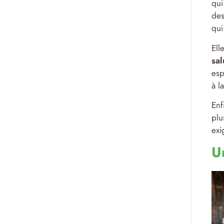
qui
des
qui
Ell
sal
esp
à l
Enf
plu
exi
U