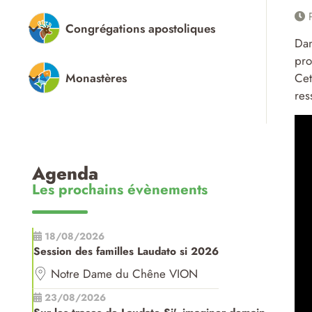
P
Congrégations apostoliques
Dan
pro
Monastères
Cet
res
Agenda
Les prochains évènements
18/08/2026
Session des familles Laudato si 2026
Notre Dame du Chêne VION
23/08/2026