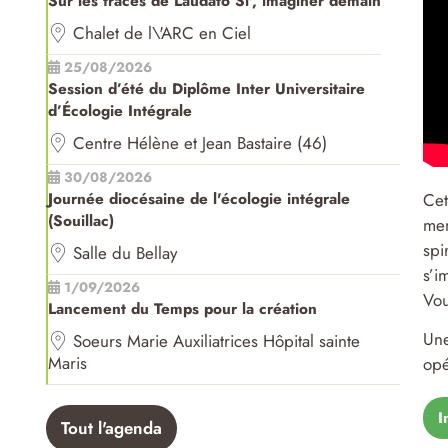
Sur les traces de Laudato Si', imaginer demain
Chalet de l\'ARC en Ciel
25/08/2026
Session d’été du Diplôme Inter Universitaire
d’Écologie Intégrale
Centre Hélène et Jean Bastaire (46)
30/08/2026
Cet
Journée diocésaine de l'écologie intégrale
(Souillac)
mem
spi
Salle du Bellay
s’i
1/09/2026
Vou
Lancement du Temps pour la création
Un
Soeurs Marie Auxiliatrices Hôpital sainte
Maris
opé
I
Tout l'agenda