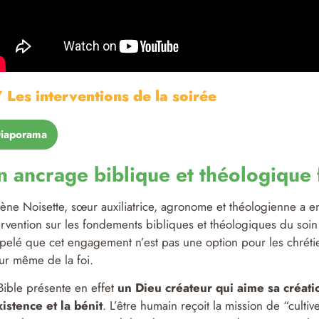
 Les interventions de la soirée
iaporama
n ancrage biblique et théologique 
ène Noisette, sœur auxiliatrice, agronome et théologienne a 
ervention sur les fondements bibliques et théologiques du soin 
pelé que cet engagement n’est pas une option pour les chrétien
r même de la foi.
Bible présente en effet
un Dieu créateur qui aime sa créati
xistence et la bénit
. L’être humain reçoit la mission de “cultiv