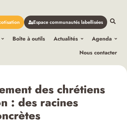
cotisation
Espace communautés labellisées
Boîte à outils
Actualités
Agenda
Nous contacter
ment des chrétiens
on : des racines
oncrètes