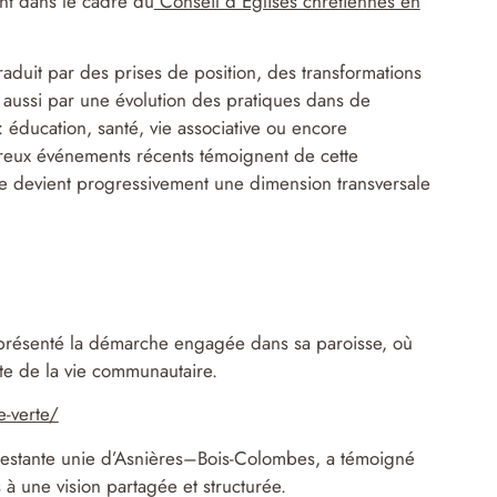
t dans le cadre du
Conseil d’Églises chrétiennes en
aduit par des prises de position, des transformations
is aussi par une évolution des pratiques dans de
éducation, santé, vie associative ou encore
breux événements récents témoignent de cette
e devient progressivement une dimension transversale
a présenté la démarche engagée dans sa paroisse, où
te de la vie communautaire.
e-verte/
rotestante unie d’Asnières–Bois-Colombes, a témoigné
à une vision partagée et structurée.