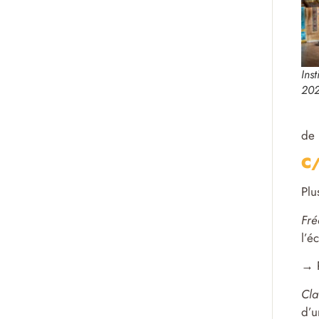
Ins
202
de 
C/
Plu
Fré
l’é
→ P
Cla
d’u