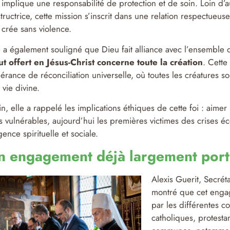
 implique une responsabilité de protection et de soin. Loin d’
tructrice, cette mission s’inscrit dans une relation respectueus
 crée sans violence.
e a également souligné que Dieu fait alliance avec l’ensemble 
ut offert en Jésus-Christ concerne toute la création
. Cette
érance de réconciliation universelle, où toutes les créatures s
a vie divine.
in, elle a rappelé les implications éthiques de cette foi : aime
s vulnérables, aujourd’hui les premières victimes des crises éc
gence spirituelle et sociale.
n engagement déjà largement porté
Alexis Guerit, Secréta
montré que cet engag
par les différentes c
catholiques, protesta