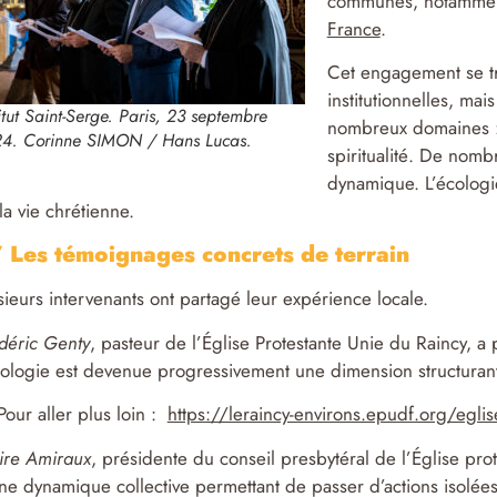
communes, notammen
France
.
Cet engagement se tr
institutionnelles, ma
titut Saint-Serge. Paris, 23 septembre
nombreux domaines : 
4. Corinne SIMON / Hans Lucas.
spiritualité. De nom
dynamique. L’écologi
la vie chrétienne.
 Les témoignages concrets de terrain
sieurs intervenants ont partagé leur expérience locale.
déric Genty
, pasteur de l’Église Protestante Unie du Raincy, 
cologie est devenue progressivement une dimension structuran
our aller plus loin :
https://leraincy-environs.epudf.org/eglis
ire Amiraux
, présidente du conseil presbytéral de l’Église p
ne dynamique collective permettant de passer d’actions isolées 