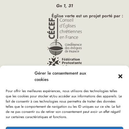
Gn 1, 31
Église verte est un projet porté par :
Gérer le consentement aux
cookies
Pour offrir les meilleures expériences, nous utilisons des technologies telles
que les cookies pour stocker et/ou accéder aux informations des appareils. Le
Vous êtes ici :
fait de consentir à ces technologies nous permettra de traiter des données
Accueil
»
Église verte ‑ Congrégations apostoliques
»
Carte
telles que le comportement de navigation ou les ID uniques sur ce site. Le fait
des congrégations engagées
de ne pas consentir ou de retirer son consentement peut avoir un effet négatif
sur certaines caractéristiques et fonctions.
Boutique d’Église verte
Nous rejoindre
Plan du site
Mentions Légales