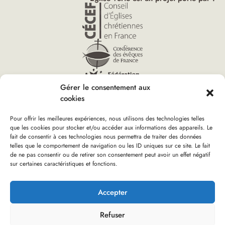
Gérer le consentement aux
cookies
Pour offrir les meilleures expériences, nous utilisons des technologies telles
que les cookies pour stocker et/ou accéder aux informations des appareils. Le
fait de consentir à ces technologies nous permettra de traiter des données
Vous êtes ici :
telles que le comportement de navigation ou les ID uniques sur ce site. Le fait
Accueil
»
Pollen d’Église verte
»
Les étapes pour démarrer
de ne pas consentir ou de retirer son consentement peut avoir un effet négatif
sur certaines caractéristiques et fonctions.
Boutique d’Église verte
Nous rejoindre
Plan du site
Mentions Légales
Accepter
Refuser
Réalisation : olivgraphic.com