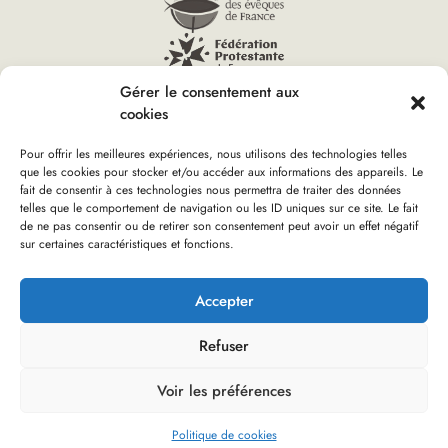
Gérer le consentement aux
cookies
Pour offrir les meilleures expériences, nous utilisons des technologies telles
que les cookies pour stocker et/ou accéder aux informations des appareils. Le
Vous êtes ici :
fait de consentir à ces technologies nous permettra de traiter des données
Accueil
»
Église verte – Label général
»
Les étapes pour
telles que le comportement de navigation ou les ID uniques sur ce site. Le fait
démarrer
de ne pas consentir ou de retirer son consentement peut avoir un effet négatif
sur certaines caractéristiques et fonctions.
Boutique d’Église verte
Nous rejoindre
Plan du site
Mentions Légales
Accepter
Refuser
Réalisation : olivgraphic.com
Voir les préférences
No Result
Website Carbon
Politique de cookies