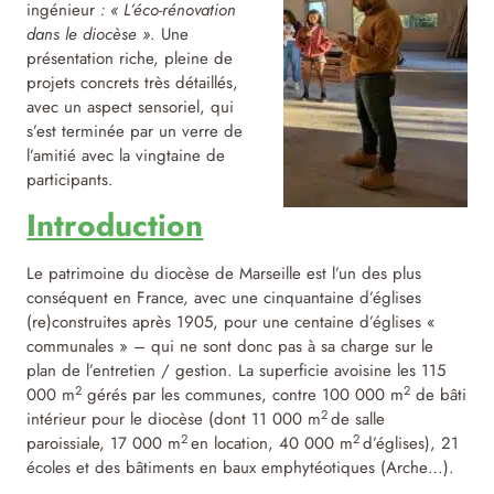
ingénieur
: « L’éco-rénovation
dans le diocèse »
. Une
présentation riche, pleine de
projets concrets très détaillés,
avec un aspect sensoriel, qui
s’est terminée par un verre de
l’amitié avec la vingtaine de
participants.
Introduction
Le patrimoine du diocèse de Marseille est l’un des plus
conséquent en France, avec une cinquantaine d’églises
(re)construites après 1905, pour une centaine d’églises «
communales » – qui ne sont donc pas à sa charge sur le
plan de l’entretien / gestion. La superficie avoisine les 115
2
2
000 m
gérés par les communes, contre 100 000 m
de bâti
2
intérieur pour le diocèse (dont 11 000 m
de salle
2
2
paroissiale, 17 000 m
en location, 40 000 m
d’églises), 21
écoles et des bâtiments en baux emphytéotiques (Arche…).