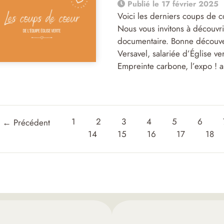
Publié le 17 février 2025
Voici les derniers coups de c
Nous vous invitons à découvri
documentaire. Bonne découve
Versavel, salariée d’Église v
Empreinte carbone, l’expo ! 
1
2
3
4
5
6
←
Précédent
14
15
16
17
18