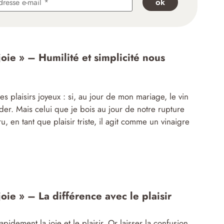
oie » – Humilité et simplicité nous
des plaisirs joyeux : si, au jour de mon mariage, le vin
uder. Mais celui que je bois au jour de notre rupture
u, en tant que plaisir triste, il agit comme un vinaigre
oie » – La différence avec le plaisir
apidement la joie et le plaisir. Or laisser la confusion