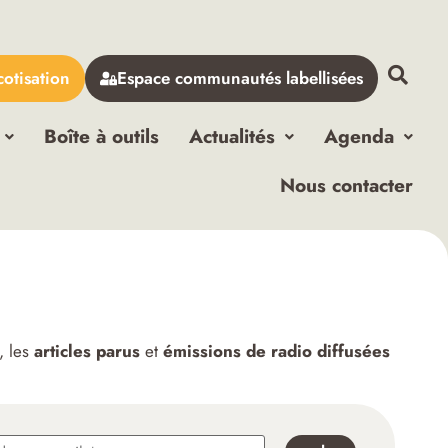
cotisation
Espace communautés labellisées
Boîte à outils
Actualités
Agenda
Nous contacter
, les
articles parus
et
émissions de radio diffusées