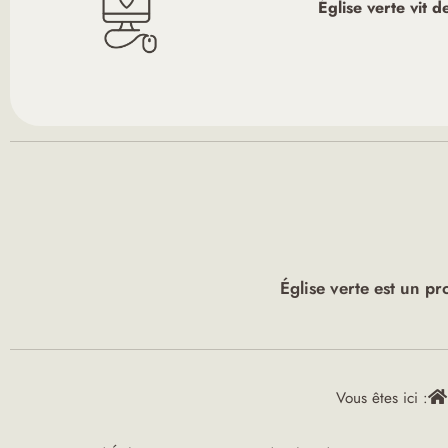
Église verte vit 
Église verte est un pr
Vous êtes ici :