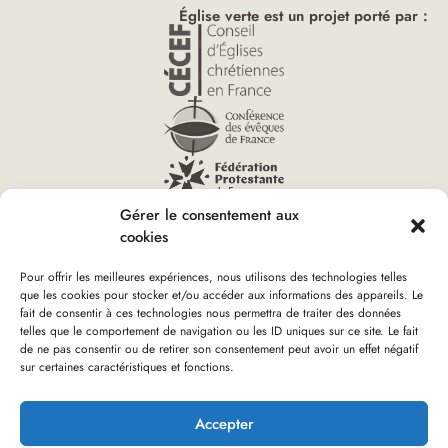
Église verte est un projet porté par :
Gérer le consentement aux
cookies
Pour offrir les meilleures expériences, nous utilisons des technologies telles
que les cookies pour stocker et/ou accéder aux informations des appareils. Le
Vous êtes ici :
fait de consentir à ces technologies nous permettra de traiter des données
Accueil
»
2e Rencontre des communautés Églises vertes d’Ille-
telles que le comportement de navigation ou les ID uniques sur ce site. Le fait
et-Vilaine
de ne pas consentir ou de retirer son consentement peut avoir un effet négatif
sur certaines caractéristiques et fonctions.
Boutique d’Église verte
Nous rejoindre
Plan du site
Mentions Légales
Accepter