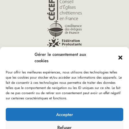
Gérer le consentement aux
cookies
Pour offrir les meilleures expériences, nous utilisons des technologies telles
que les cookies pour stocker et/ou accéder aux informations des appareils. Le
Vous êtes ici :
fait de consentir à ces technologies nous permettra de traiter des données
Accueil
»
Conférence-Débat « Ecologie et économie, est-ce
telles que le comportement de navigation ou les ID uniques sur ce site. Le fait
compatible ? » (59)
de ne pas consentir ou de retirer son consentement peut avoir un effet négatif
sur certaines caractéristiques et fonctions.
Boutique d’Église verte
Nous rejoindre
Plan du site
Mentions Légales
Accepter
Refuser