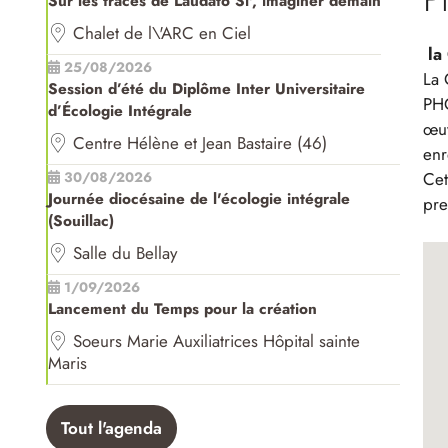
Sur les traces de Laudato Si', imaginer demain
Chalet de l\'ARC en Ciel
la
25/08/2026
La 
Session d’été du Diplôme Inter Universitaire
PHO
d’Écologie Intégrale
œuv
Centre Hélène et Jean Bastaire (46)
enr
Cet
30/08/2026
Journée diocésaine de l'écologie intégrale
pre
(Souillac)
Salle du Bellay
1/09/2026
Lancement du Temps pour la création
Soeurs Marie Auxiliatrices Hôpital sainte
Maris
Tout l'agenda