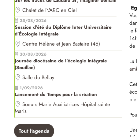
Sur les traces de Laudato Si', imaginer demain
Eg
Chalet de l\'ARC en Ciel
Vou
25/08/2026
dan
Session d’été du Diplôme Inter Universitaire
le 
d’Écologie Intégrale
14h
Centre Hélène et Jean Bastaire (46)
de 
30/08/2026
La 
Journée diocésaine de l'écologie intégrale
(Souillac)
amb
Salle du Bellay
Cet
1/09/2026
éco
Lancement du Temps pour la création
bie
Soeurs Marie Auxiliatrices Hôpital sainte
Maris
Pou
Une
Tout l'agenda