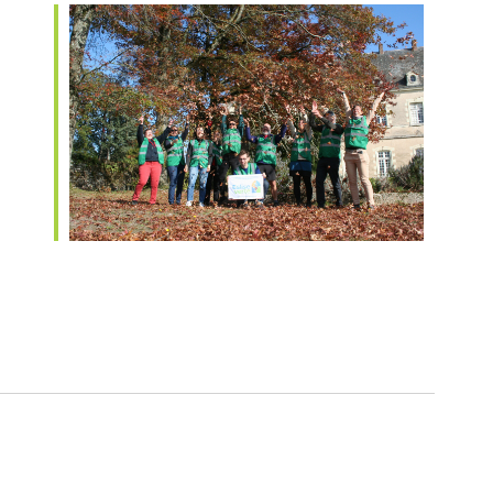
iCalendar
Office 365