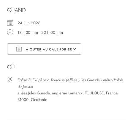
QUAND
24 juin 2026
18 h 30 min - 20 h 00 min
AJOUTER AU CALENDRIER
Télécharger ICS
Calendrier Google
OÙ
Eglise St Exupère à Toulouse (Allèes Jules Guesde - métro Palais
de Justice
allées Jules Guesde, anglerue Lamarck, TOULOUSE, France,
31000, Occitanie