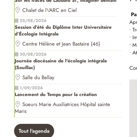
Sur les traces de Laudato Si', imaginer demain
Chalet de l\'ARC en Ciel
Pa
25/08/2026
Apr
Session d’été du Diplôme Inter Universitaire
• T
d’Écologie Intégrale
• I
Centre Hélène et Jean Bastaire (46)
• M
• A
30/08/2026
Journée diocésaine de l'écologie intégrale
Con
(Souillac)
Salle du Bellay
1/09/2026
Lancement du Temps pour la création
Soeurs Marie Auxiliatrices Hôpital sainte
Maris
Tout l'agenda