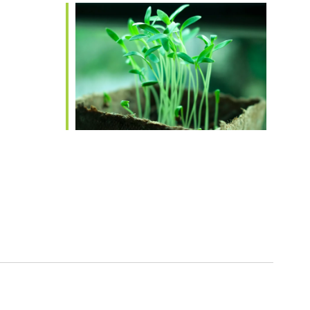
iCalendar
Office 365