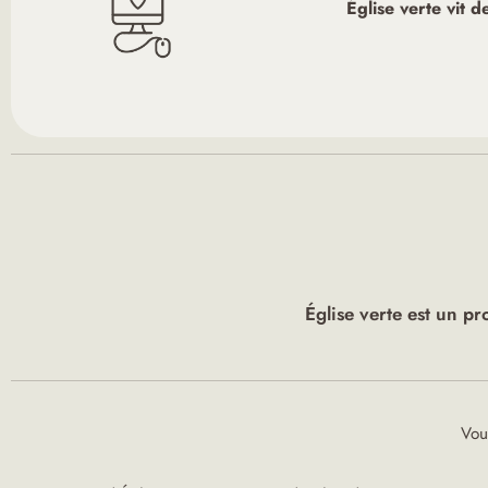
Église verte vit 
Église verte est un pr
Vous