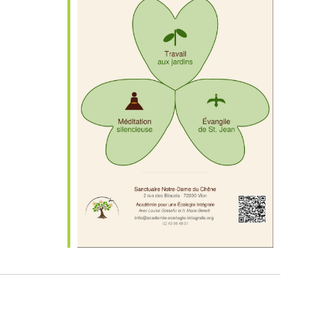
iCalendar
Office 365