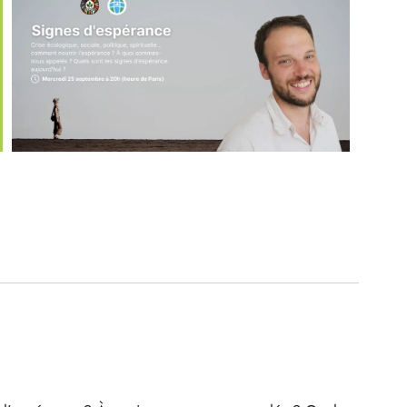
iCalendar
Office 365