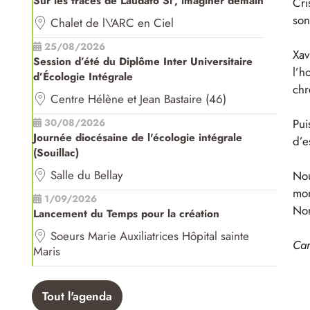
Sur les traces de Laudato Si', imaginer demain
Cri
son
Chalet de l\'ARC en Ciel
25/08/2026
Xav
Session d’été du Diplôme Inter Universitaire
l’h
d’Écologie Intégrale
chr
Centre Hélène et Jean Bastaire (46)
Pui
30/08/2026
Journée diocésaine de l'écologie intégrale
d’e
(Souillac)
Salle du Bellay
Nou
mon
1/09/2026
Non
Lancement du Temps pour la création
Soeurs Marie Auxiliatrices Hôpital sainte
Car
Maris
Tout l'agenda