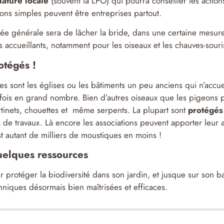
nature locale
(souvent la LPO) qui pourra conseiller les action
ions simples peuvent être entreprises partout.
dée générale sera de lâcher la bride, dans une certaine mesure
s accueillants, notamment pour les oiseaux et les chauves-souris 
otégés !
es sont les églises ou les bâtiments un peu anciens qui n’accue
fois en grand nombre. Bien d’autres oiseaux que les pigeons p
tinets, chouettes et même serpents. La plupart sont
protégés 
s de travaux. Là encore les associations peuvent apporter leur a
st autant de milliers de moustiques en moins !
elques ressources
r protéger la biodiversité dans son jardin, et jusque sur son b
hniques désormais bien maîtrisées et efficaces.