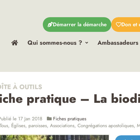
Démarrer la démarche
Don et 
Qui sommes-nous ?
Ambassadeurs
ÎTE À OUTILS
iche pratique – La biod
ublié le 17 Jan 2018
Fiches pratiques
Tous
,
Églises, paroisses
,
Associations
,
Congrégations apostoliques
,
M