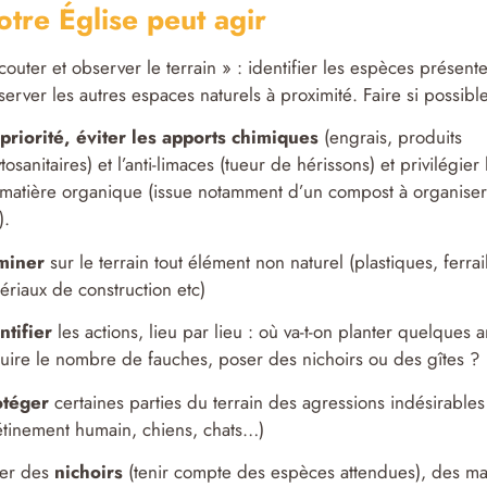
tre Église peut agir
couter et observer le terrain » : identifier les espèces présen
erver les autres espaces naturels à proximité. Faire si possib
priorité, éviter les apports chimiques
(engrais, produits
tosanitaires) et l’anti-limaces (tueur de hérissons) et privilégier 
matière organique (issue notamment d’un compost à organiser 
).
miner
sur le terrain tout élément non naturel (plastiques, ferrail
ériaux de construction etc)
ntifier
les actions, lieu par lieu : où va-t-on planter quelques a
uire le nombre de fauches, poser des nichoirs ou des gîtes ?
otéger
certaines parties du terrain des agressions indésirables
étinement humain, chiens, chats…)
er des
nichoirs
(tenir compte des espèces attendues), des mang