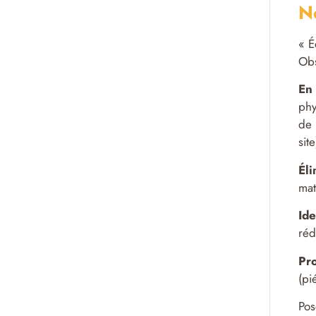
No
« É
Obs
En 
phy
de 
site
Éli
mat
Ide
réd
Pr
(pi
Pos