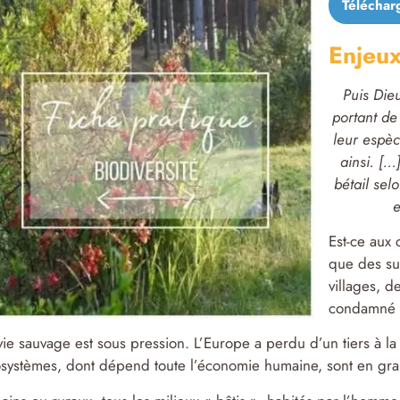
Télécharg
Enjeux
Puis Dieu
portant de
leur espèc
ainsi. […
bétail sel
e
Est-ce aux
que des sur
villages, d
condamné à
vie sauvage est sous pression. L’Europe a perdu d’un tiers à l
systèmes, dont dépend toute l’économie humaine, sont en gra