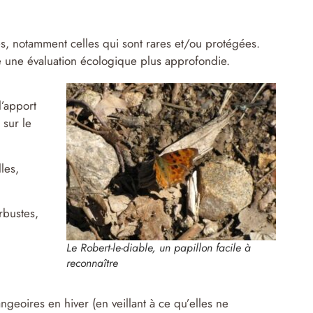
tes, notamment celles qui sont rares et/ou protégées.
le une évaluation écologique plus approfondie.
l’apport
sur le
les,
rbustes,
Le Robert-le-diable, un papillon facile à
reconnaître
eoires en hiver (en veillant à ce qu’elles ne