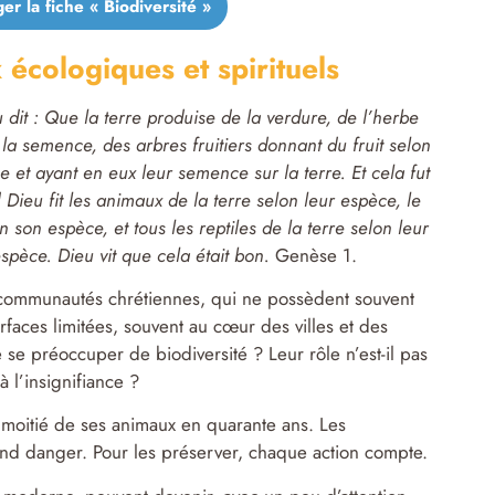
er la fiche « Biodiversité »
 écologiques et spirituels
 dit : Que la terre produise de la verdure, de l’herbe
 la semence, des arbres fruitiers donnant du fruit selon
e et ayant en eux leur semence sur la terre. Et cela fut
] Dieu fit les animaux de la terre selon leur espèce, le
on son espèce, et tous les reptiles de la terre selon leur
spèce. Dieu vit que cela était bon.
Genèse 1.
 communautés chrétiennes, qui ne possèdent souvent
faces limitées, souvent au cœur des villes et des
e se préoccuper de biodiversité ? Leur rôle n’est-il pas
 l’insignifiance ?
a moitié de ses animaux en quarante ans. Les
nd danger. Pour les préserver, chaque action compte.