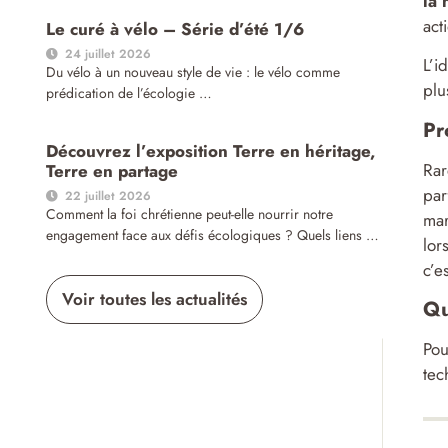
la 
act
Le curé à vélo – Série d’été 1/6
24 juillet 2026
L’i
Du vélo à un nouveau style de vie : le vélo comme
plu
prédication de l’écologie …
Pr
Découvrez l’exposition Terre en héritage,
Rar
Terre en partage
par
22 juillet 2026
Comment la foi chrétienne peut-elle nourrir notre
mar
engagement face aux défis écologiques ? Quels liens …
lor
c’e
Voir toutes les actualités
Qu
Pou
tec