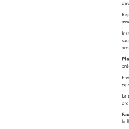
dev
Rep
ass
Ins
sau
aro
Pl
cré
Env
ce 
Lai
orc
Fa
la 