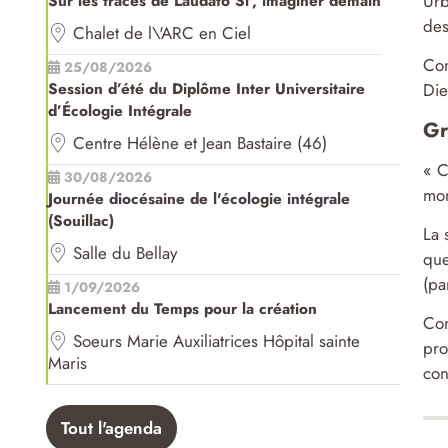
Urb
Sur les traces de Laudato Si', imaginer demain
des
Chalet de l\'ARC en Ciel
Com
25/08/2026
Die
Session d’été du Diplôme Inter Universitaire
d’Écologie Intégrale
Gr
Centre Hélène et Jean Bastaire (46)
« C
30/08/2026
mon
Journée diocésaine de l'écologie intégrale
(Souillac)
La 
Salle du Bellay
que
(pa
1/09/2026
Lancement du Temps pour la création
Com
Soeurs Marie Auxiliatrices Hôpital sainte
pro
Maris
con
Tout l'agenda