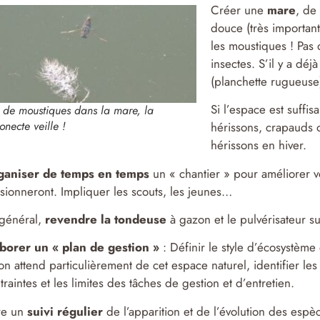
Créer une
mare
, de
douce (très important
les moustiques ! Pas 
insectes. S’il y a déj
(planchette rugueuse)
Si l’espace est suffis
 de moustiques dans la mare, la
onecte veille !
hérissons, crapauds o
hérissons en hiver.
ganiser de temps en temps
un « chantier » pour améliorer v
sionneront. Impliquer les scouts, les jeunes…
général,
revendre la tondeuse
à gazon et le pulvérisateur 
borer un « plan de gestion »
: Définir le style d’écosystème
on attend particulièrement de cet espace naturel, identifier les
traintes et les limites des tâches de gestion et d’entretien.
re un
suivi régulier
de l’apparition et de l’évolution des espè