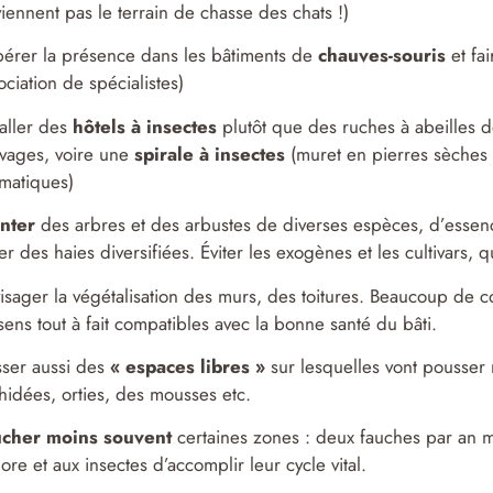
iennent pas le terrain de chasse des chats !)
érer la présence dans les bâtiments de
chauves-souris
et fai
ociation de spécialistes)
taller des
hôtels à insectes
plutôt que des ruches à abeilles 
vages, voire une
spirale à insectes
(muret en pierres sèches 
matiques)
anter
des arbres et des arbustes de diverses espèces, d’essenc
er des haies diversifiées. Éviter les exogènes et les cultivars, q
isager la végétalisation des murs, des toitures. Beaucoup de 
sens tout à fait compatibles avec la bonne santé du bâti.
sser aussi des
« espaces libres »
sur lesquelles vont pousser
hidées, orties, des mousses etc.
ucher moins souvent
certaines zones : deux fauches par an 
flore et aux insectes d’accomplir leur cycle vital.