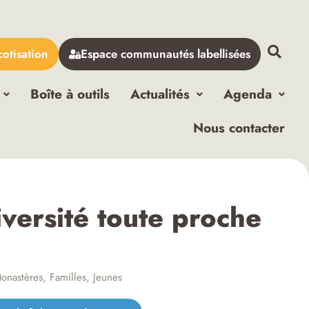
cotisation
Espace communautés labellisées
Boîte à outils
Actualités
Agenda
Nous contacter
iversité toute proche
onastères
,
Familles
,
Jeunes