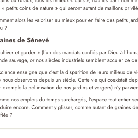
ains ou ruraux, tous les milieux « bâtis », habités par l’homm
 « petits coins de nature » qui seront autant de maillons privilé
ment alors les valoriser au mieux pour en faire des petits jar
u ?
aines de Sénevé
ultiver et garder » (l’un des mandats confiés par Dieu à l’hum
de sauvage, or nos siècles industriels semblent acculer ce der
science enseigne que c’est la disparition de leurs milieux de vi
 nous observons depuis un siècle. Cette vie qui coexistait depu
r exemple la pollinisation de nos jardins et vergers) n’y parvien
me nos emplois du temps surchargés, l’espace tout entier sem
duire encore. Comment y glisser, comme autant de graines de 
fiés ?