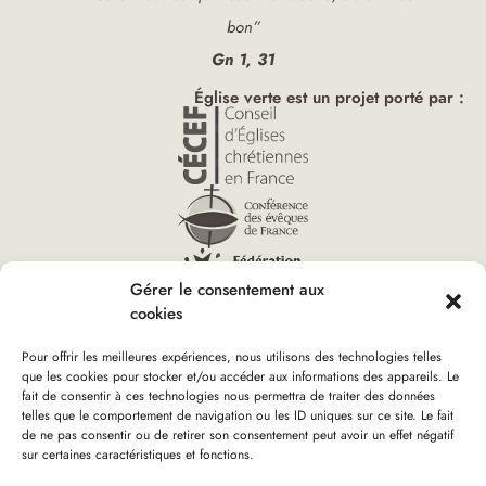
bon”
Gn 1, 31
Église verte est un projet porté par :
Gérer le consentement aux
cookies
Pour offrir les meilleures expériences, nous utilisons des technologies telles
que les cookies pour stocker et/ou accéder aux informations des appareils. Le
fait de consentir à ces technologies nous permettra de traiter des données
Vous êtes ici :
telles que le comportement de navigation ou les ID uniques sur ce site. Le fait
Accueil
»
Deux pèlerinages passant par des Églises vertes
de ne pas consentir ou de retirer son consentement peut avoir un effet négatif
sur certaines caractéristiques et fonctions.
Boutique d’Église verte
Nous rejoindre
Plan du site