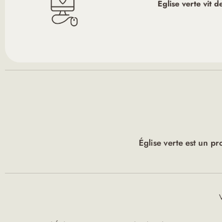
Église verte vit 
Église verte est un pr
V