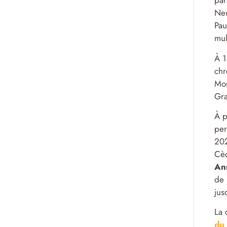
par
Neu
Pau
mul
À 
chr
Mon
Gra
À p
per
202
Cèd
An
de 
jus
La 
du