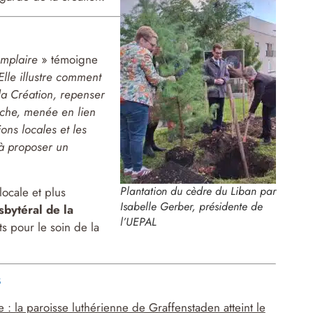
emplaire
» témoigne
Elle illustre comment
la Création, repenser
rche, menée en lien
ons locales et les
 à proposer un
Plantation du cèdre du Liban par
locale et plus
Isabelle Gerber, présidente de
sbytéral de la
l’UEPAL
 pour le soin de la
s
e : la paroisse luthérienne de Graffenstaden atteint le