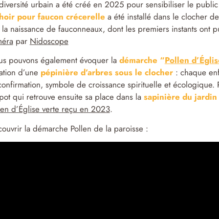
diversité urbain a été créé en 2025 pour sensibiliser le publi
hoir pour
faucon crécerelle
a été installé dans le clocher de
 la naissance de fauconneaux, dont les premiers instants ont pu ê
méra
par
Nidoscope
s pouvons également évoquer la
démarche “
Pollen d’Églis
ation d’une
pépinière d’arbres sous le clocher
: chaque enfa
confirmation, symbole de croissance spirituelle et écologique. 
pot qui retrouve ensuite sa place dans la
sapinière du jardin 
len d’Église verte reçu en 2023
.
ouvrir la démarche Pollen de la paroisse :