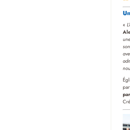
Un
«
L
Ale
une
son
ave
adm
nou
Égl
par
par
Cré