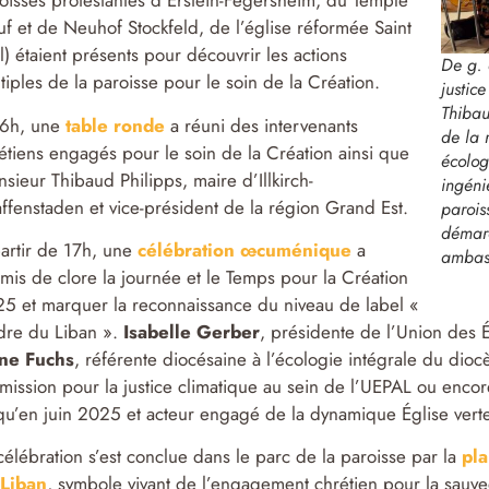
oisses protestantes d’Erstein-Fegersheim, du Temple
f et de Neuhof Stockfeld, de l’église réformée Saint
l) étaient présents pour découvrir les actions
De g. 
tiples de la paroisse pour le soin de la Création.
justic
Thibau
16h, une
table ronde
a réuni des intervenants
de la 
étiens engagés pour le soin de la Création ainsi que
écolog
sieur Thibaud Philipps, maire d’Illkirch-
ingéni
ffenstaden et vice-président de la région Grand Est.
parois
démarc
artir de 17h, une
célébration œcuménique
a
ambas
mis de clore la journée et le Temps pour la Création
5 et marquer la reconnaissance du niveau de label «
re du Liban ».
Isabelle Gerber
, présidente de l’Union des É
ne Fuchs
, référente diocésaine à l’écologie intégrale du dio
mission pour la justice climatique au sein de l’UEPAL ou enco
qu’en juin 2025 et acteur engagé de la dynamique Église verte 
célébration s’est conclue dans le parc de la paroisse par la
pla
 Liban
, symbole vivant de l’engagement chrétien pour la sauve