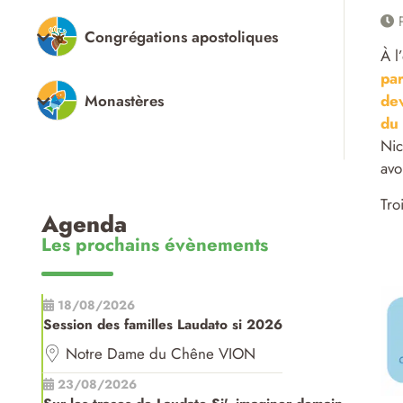
P
Congrégations apostoliques
À l
par
Monastères
dev
du 
Nic
avo
Tro
Agenda
Les prochains évènements
18/08/2026
Session des familles Laudato si 2026
Notre Dame du Chêne VION
23/08/2026