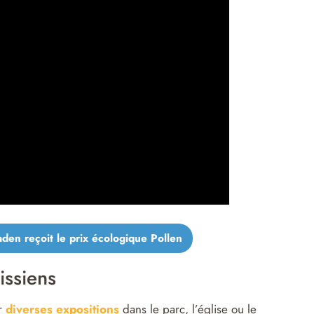
taden reçoit le prix écologique Pollen
issiens
ar
diverses expositions
dans le parc, l’église ou le