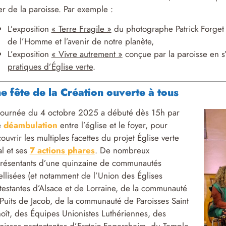
er de la paroisse. Par exemple :
L’exposition
« Terre Fragile »
du photographe Patrick Forget – 
de l’Homme et l’avenir de notre planète,
L’exposition
« Vivre autrement »
conçue par la paroisse en 
pratiques d’Église verte
.
e fête de la Création ouverte à tous
journée du 4 octobre 2025 a débuté dès 15h par
e
déambulation
entre l’église et le foyer, pour
ouvrir les multiples facettes du projet Église verte
al et ses
7 actions phares
. De nombreux
résentants d’une quinzaine de communautés
ellisées (et notamment de l’Union des Églises
testantes d’Alsace et de Lorraine, de la communauté
Puits de Jacob, de la communauté de Paroisses Saint
oît, des Équipes Unionistes Luthériennes, des