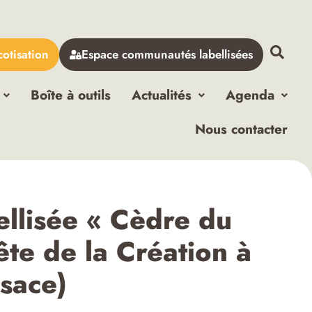
cotisation
Espace communautés labellisées
Boîte à outils
Actualités
Agenda
Nous contacter
ellisée « Cèdre du
ête de la Création à
lsace)