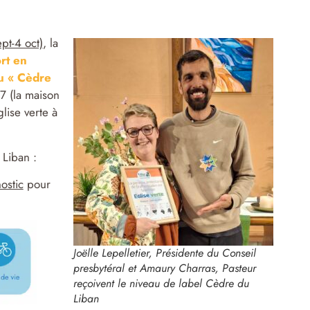
pt-4 oct)
, la
rt en
au « Cèdre
7 (la maison
lise verte à
 Liban :
ostic
pour
Joëlle Lepelletier, Présidente du Conseil
presbytéral et Amaury Charras, Pasteur
reçoivent le niveau de label Cèdre du
Liban