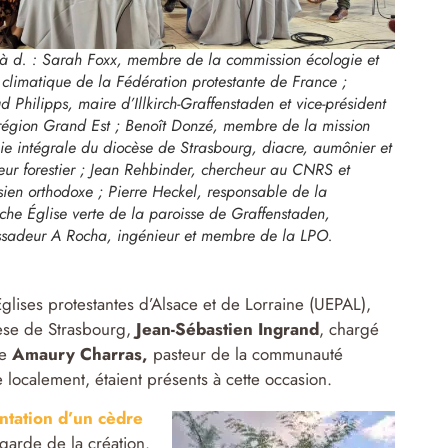
à d. : Sarah Foxx, membre de la commission écologie et
e climatique de la Fédération protestante de France ;
d Philipps, maire d’Illkirch-Graffenstaden et vice-président
région Grand Est ; Benoît Donzé, membre de la mission
ie intégrale du diocèse de Strasbourg, diacre, aumônier et
eur forestier ; Jean Rehbinder, chercheur au CNRS et
sien orthodoxe ; Pierre Heckel, responsable de la
he Église verte de la paroisse de Graffenstaden,
sadeur A Rocha, ingénieur et membre de la LPO.
glises protestantes d’Alsace et de Lorraine (UEPAL),
cèse de Strasbourg,
Jean-Sébastien Ingrand
, chargé
re
Amaury Charras,
pasteur de la communauté
localement, étaient présents à cette occasion.
ntation d’un cèdre
garde de la création.