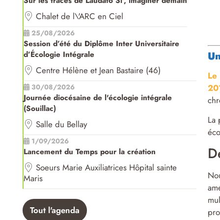
Sur les traces de Laudato Si', imaginer demain
Chalet de l\'ARC en Ciel
25/08/2026
Session d’été du Diplôme Inter Universitaire
Un
d’Écologie Intégrale
Centre Hélène et Jean Bastaire (46)
Le 
20
30/08/2026
Journée diocésaine de l'écologie intégrale
chr
(Souillac)
La 
Salle du Bellay
éco
1/09/2026
De
Lancement du Temps pour la création
Soeurs Marie Auxiliatrices Hôpital sainte
Nou
Maris
amé
mul
Tout l'agenda
pro