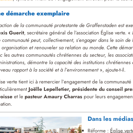
e démarche exemplaire
’action de la communauté protestante de Graffenstaden est ex
xis Guerit
, secrétaire général de l’association Église verte. «
 communauté peut, collectivement, s’engager dans le soin de 
 organisation et renouveler sa relation au monde. Cette déma
c les autres communautés chrétiennes du secteur, les associati
inistrations, démontre la capacité des institutions chrétiennes
veau rapport à la société et à l’environnement
», ajoute-t-il.
ise verte tient ici à remercier l’engagement de la communauté 
ticulièrement
Joëlle Lepelletier, présidente du conseil pre
oisse
et le
pasteur Amaury Charras
pour leurs engagements
ation.
Dans les média
Réforme :
Église vert