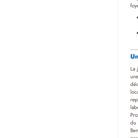
foy
Un
La 
un
déc
loc
rep
lab
Pro
du 
Ben