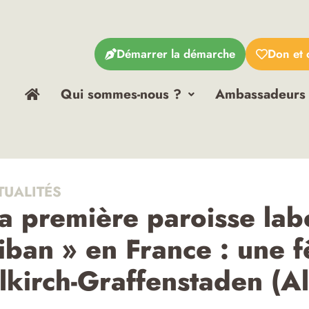
Démarrer la démarche
Don et 
Qui sommes-nous ?
Ambassadeurs
TUALITÉS
a première paroisse lab
iban » en France : une f
llkirch-Graffenstaden (A