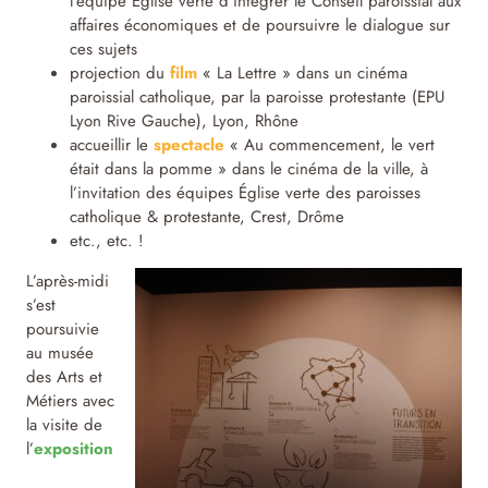
l’équipe Église verte d’intégrer le Conseil paroissial aux
affaires économiques et de poursuivre le dialogue sur
ces sujets
projection du
film
« La Lettre » dans un cinéma
paroissial catholique, par la paroisse protestante (EPU
Lyon Rive Gauche), Lyon, Rhône
accueillir le
spectacle
« Au commencement, le vert
était dans la pomme » dans le cinéma de la ville, à
l’invitation des équipes Église verte des paroisses
catholique & protestante, Crest, Drôme
etc., etc. !
L’après-midi
s’est
poursuivie
au musée
des Arts et
Métiers avec
la visite de
l’
exposition