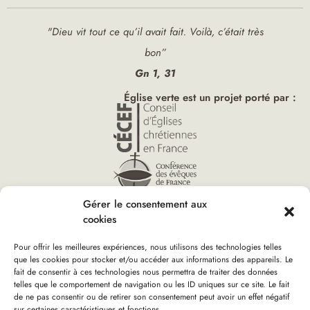
"Dieu vit tout ce qu’il avait fait. Voilà, c’était très
bon”
Gn 1, 31
Église verte est un projet porté par :
Gérer le consentement aux
cookies
Pour offrir les meilleures expériences, nous utilisons des technologies telles
que les cookies pour stocker et/ou accéder aux informations des appareils. Le
fait de consentir à ces technologies nous permettra de traiter des données
telles que le comportement de navigation ou les ID uniques sur ce site. Le fait
Accueil
»
Eglise ND Sagesse
Vous êtes ici :
de ne pas consentir ou de retirer son consentement peut avoir un effet négatif
sur certaines caractéristiques et fonctions.