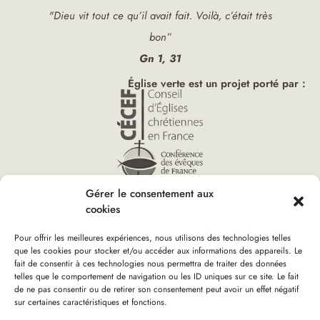
"Dieu vit tout ce qu’il avait fait. Voilà, c’était très
bon”
Gn 1, 31
Église verte est un projet porté par :
Gérer le consentement aux
cookies
Pour offrir les meilleures expériences, nous utilisons des technologies telles
que les cookies pour stocker et/ou accéder aux informations des appareils. Le
fait de consentir à ces technologies nous permettra de traiter des données
telles que le comportement de navigation ou les ID uniques sur ce site. Le fait
Accueil
»
Temple de l’EPUdF Orléans
Vous êtes ici :
de ne pas consentir ou de retirer son consentement peut avoir un effet négatif
sur certaines caractéristiques et fonctions.
Boutique d’Église verte
Nous rejoindre
Plan du site