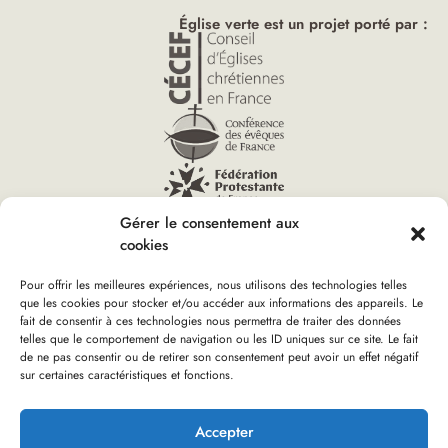
Église verte est un projet porté par :
Gérer le consentement aux
cookies
Pour offrir les meilleures expériences, nous utilisons des technologies telles
que les cookies pour stocker et/ou accéder aux informations des appareils. Le
Vous êtes ici :
fait de consentir à ces technologies nous permettra de traiter des données
Accueil
»
Conférence de Carême : S’ancrer dans l’Espérance
telles que le comportement de navigation ou les ID uniques sur ce site. Le fait
pour et avec la Création (94)
de ne pas consentir ou de retirer son consentement peut avoir un effet négatif
sur certaines caractéristiques et fonctions.
Boutique d’Église verte
Nous rejoindre
Plan du site
Mentions Légales
Accepter