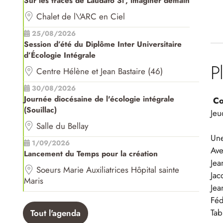
Sur les traces de Laudato Si', imaginer demain
Chalet de l\'ARC en Ciel
25/08/2026
Session d’été du Diplôme Inter Universitaire
d’Écologie Intégrale
P
Centre Hélène et Jean Bastaire (46)
30/08/2026
Journée diocésaine de l'écologie intégrale
Co
(Souillac)
Jeu
Salle du Bellay
Une
1/09/2026
Ave
Lancement du Temps pour la création
Jea
Soeurs Marie Auxiliatrices Hôpital sainte
Jac
Maris
Jea
Féd
Tab
Tout l'agenda