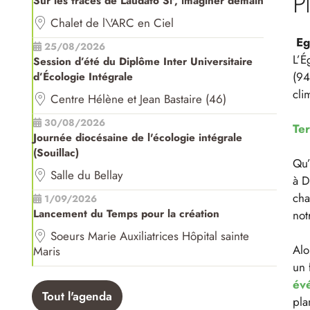
P
Sur les traces de Laudato Si', imaginer demain
Chalet de l\'ARC en Ciel
Eg
25/08/2026
L’É
Session d’été du Diplôme Inter Universitaire
(94
d’Écologie Intégrale
cli
Centre Hélène et Jean Bastaire (46)
30/08/2026
Ter
Journée diocésaine de l'écologie intégrale
(Souillac)
Qu’
Salle du Bellay
à D
cha
1/09/2026
Lancement du Temps pour la création
not
Soeurs Marie Auxiliatrices Hôpital sainte
Alo
Maris
un 
évé
Tout l'agenda
pla