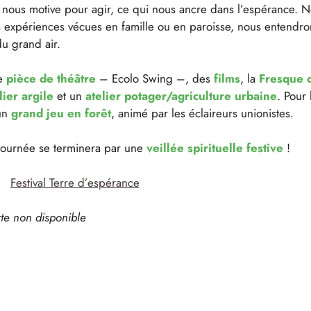
 nous motive pour agir, ce qui nous ancre dans l’espérance. 
 expériences vécues en famille ou en paroisse, nous entendro
du grand air.
e
pièce de théâtre
– Ecolo Swing –, des
films
, la
Fresque d
lier argile
et un
atelier potager/agriculture urbaine
. Pour
un
grand jeu en forêt
, animé par les éclaireurs unionistes.
journée se terminera par une
veillée spirituelle festive
!
Festival Terre d’espérance
te non disponible