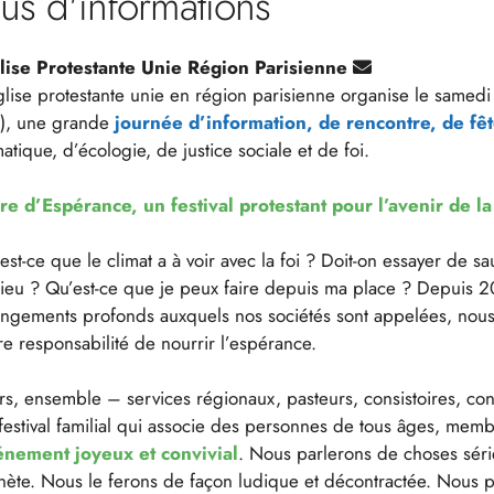
lus d'informations
lise Protestante Unie Région Parisienne
glise protestante unie en région parisienne organise le samedi
), une grande
journée d’information, de rencontre, de fêt
matique, d’écologie, de justice sociale et de foi.
re d’Espérance, un festival protestant pour l’avenir de la
est-ce que le climat a à voir avec la foi ? Doit-on essayer de 
ieu ? Qu’est-ce que je peux faire depuis ma place ? Depuis 20
ngements profonds auxquels nos sociétés sont appelées, nous
re responsabilité de nourrir l’espérance.
rs, ensemble – services régionaux, pasteurs, consistoires, co
festival familial qui associe des personnes de tous âges, mem
nement joyeux et convivial
. Nous parlerons de choses sérieu
nète. Nous le ferons de façon ludique et décontractée. Nous pa