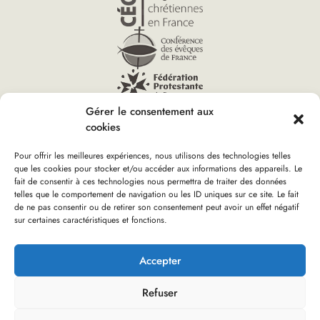
Gérer le consentement aux
cookies
Pour offrir les meilleures expériences, nous utilisons des technologies telles
que les cookies pour stocker et/ou accéder aux informations des appareils. Le
Vous êtes ici :
fait de consentir à ces technologies nous permettra de traiter des données
Accueil
»
Église verte ‑ Congrégations apostoliques
»
telles que le comportement de navigation ou les ID uniques sur ce site. Le fait
Démarrer la démarche
de ne pas consentir ou de retirer son consentement peut avoir un effet négatif
sur certaines caractéristiques et fonctions.
Boutique d’Église verte
Nous rejoindre
Plan du site
Mentions Légales
Accepter
Refuser
Réalisation : olivgraphic.com