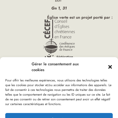
bon”
Gn 1, 31
Église verte est un projet porté par :
Gérer le consentement aux
cookies
Pour offrir les meilleures expériences, nous utilisons des technologies telles
que les cookies pour stocker et/ou accéder aux informations des appareils. Le
fait de consentir à ces technologies nous permettra de traiter des données
Vous êtes ici :
telles que le comportement de navigation ou les ID uniques sur ce site. Le fait
Accueil
»
Église verte ‑ Familles
»
Outils animateurs
de ne pas consentir ou de retirer son consentement peut avoir un effet négatif
sur certaines caractéristiques et fonctions.
Boutique d’Église verte
Nous rejoindre
Plan du site
Mentions Légales