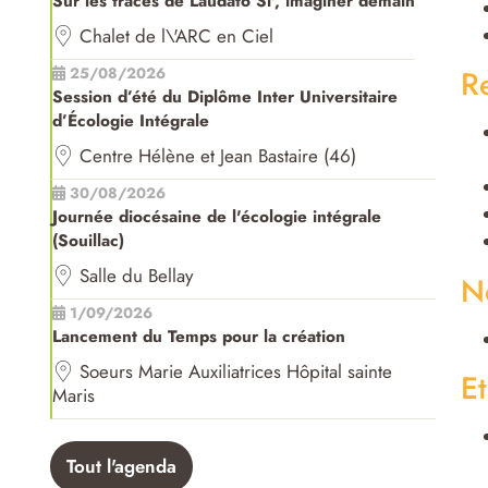
Sur les traces de Laudato Si', imaginer demain
Chalet de l\'ARC en Ciel
R
25/08/2026
Session d’été du Diplôme Inter Universitaire
d’Écologie Intégrale
Centre Hélène et Jean Bastaire (46)
30/08/2026
Journée diocésaine de l'écologie intégrale
(Souillac)
Salle du Bellay
N
1/09/2026
Lancement du Temps pour la création
Soeurs Marie Auxiliatrices Hôpital sainte
Et
Maris
Tout l'agenda