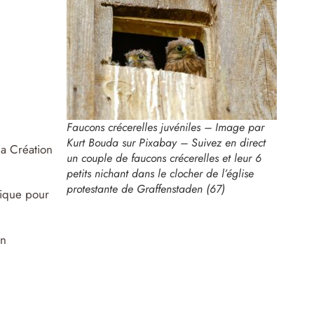
Faucons crécerelles juvéniles – Image par
Kurt Bouda sur Pixabay – Suivez en direct
la Création
un couple de faucons crécerelles et leur 6
petits nichant dans le clocher de l’église
protestante de Graffenstaden (67)
nique pour
on