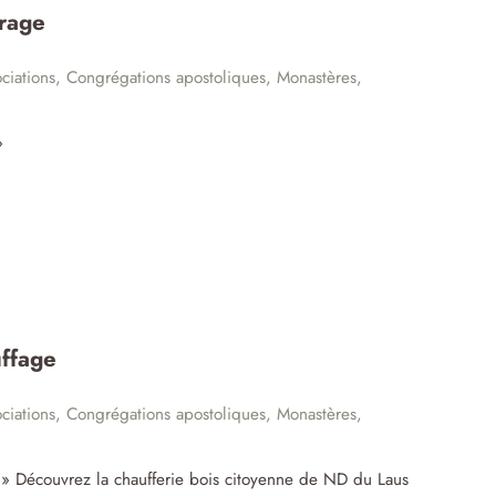
irage
ciations
,
Congrégations apostoliques
,
Monastères
,
»
uffage
ciations
,
Congrégations apostoliques
,
Monastères
,
e » Découvrez la chaufferie bois citoyenne de ND du Laus