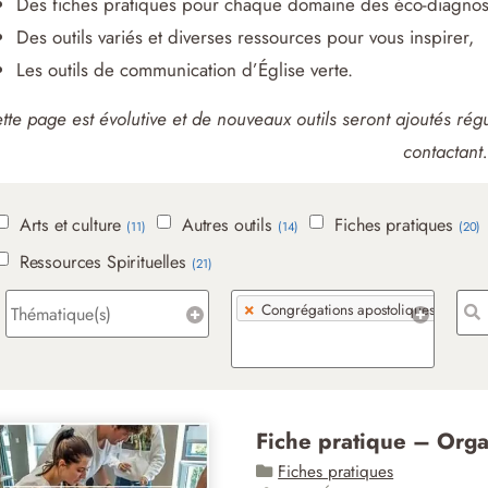
Des fiches pratiques pour chaque domaine des éco-diagnost
Des outils variés et diverses ressources pour vous inspirer,
Les outils de communication d’Église verte.
tte page est évolutive et de nouveaux outils seront ajoutés r
contactant
.
Arts et culture
Autres outils
Fiches pratiques
(11)
(14)
(20)
Ressources Spirituelles
(21)
×
Congrégations apostoliques
Fiche pratique – Orga
Fiches pratiques