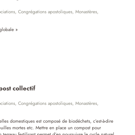
ciations
,
Congrégations apostoliques
,
Monastères
,
 globale »
ost collectif
ciations
,
Congrégations apostoliques
,
Monastères
,
les domestiques est composé de biodéchets, c’est-à-dire
euilles mortes etc. Mettre en place un compost pour
 terreau fertilisant permet d’en poursuivre le cycle naturel.