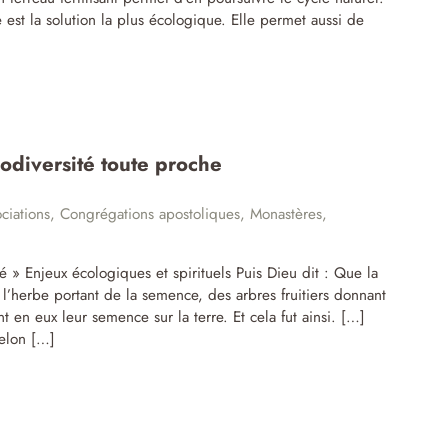
est la solution la plus écologique. Elle permet aussi de
odiversité toute proche
ciations
,
Congrégations apostoliques
,
Monastères
,
té » Enjeux écologiques et spirituels Puis Dieu dit : Que la
 l’herbe portant de la semence, des arbres fruitiers donnant
nt en eux leur semence sur la terre. Et cela fut ainsi. […]
selon […]