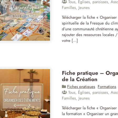
Tous
,
Églises, paroisses
,
Asso
Familles
,
Jeunes
Télécharger la fiche « Organise
spirituelle de la Fresque du cl
d’une communauté chrétienne ay
rajouter des ressources locales /
votre […]
Fiche pratique – Orga
de la Création
Fiches pratiques
Formations
Tous
,
Églises, paroisses
,
Asso
Familles
,
Jeunes
Télécharger la fiche « Organise
la formation « Organiser un gr