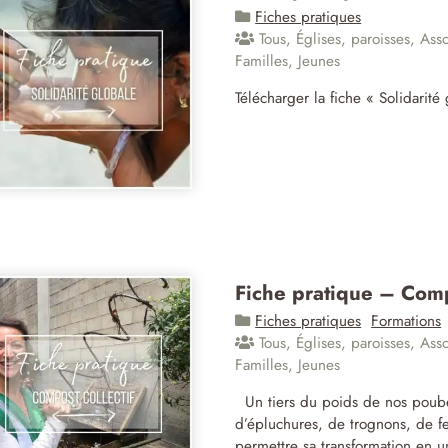
Fiches pratiques
Tous
,
Églises, paroisses
,
Asso
Familles
,
Jeunes
Télécharger la fiche « Solidarité
Fiche pratique – Comp
Fiches pratiques
Formations
Tous
,
Églises, paroisses
,
Asso
Familles
,
Jeunes
Un tiers du poids de nos poubel
d’épluchures, de trognons, de f
permettre sa transformation en un