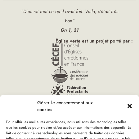
"Dieu vit tout ce qu’il avait fait. Voilà, c’était très
bon”
Gn 1, 31
Église verte est un projet porté par :
Gérer le consentement aux
cookies
Pour offrir les meilleures expériences, nous utilisons des technologies telles
que les cookies pour stocker et/ou accéder aux informations des appareils. Le
Vous êtes ici :
fait de consentir à ces technologies nous permettra de traiter des données
Accueil
»
Église verte ‑ Familles
»
Outils familles
»
Mobilité
»
telles que le comportement de navigation ou les ID uniques sur ce site. Le fait