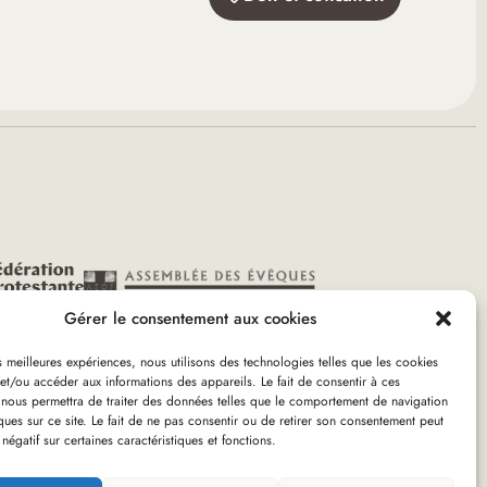
Gérer le consentement aux cookies
es meilleures expériences, nous utilisons des technologies telles que les cookies
et/ou accéder aux informations des appareils. Le fait de consentir à ces
 nous permettra de traiter des données telles que le comportement de navigation
e famille – Temps de prière
ques sur ce site. Le fait de ne pas consentir ou de retirer son consentement peut
 négatif sur certaines caractéristiques et fonctions.
on : olivgraphic.com