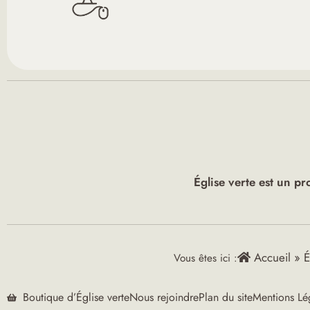
Église verte est un pr
Accueil
»
É
Vous êtes ici :
Boutique d’Église verte
Nous rejoindre
Plan du site
Mentions Lé