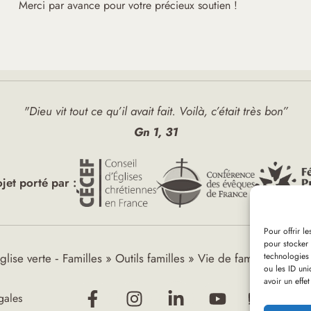
Merci par avance pour votre précieux soutien !
"Dieu vit tout ce qu’il avait fait. Voilà, c’était très bon”
Gn 1, 31
ojet porté par :
Pour offrir l
pour stocker 
technologies
glise verte ‑ Familles
»
Outils familles
»
Vie de famille
»
Vie d
ou les ID uni
avoir un effet
gales
Réalisati