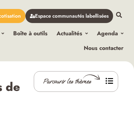
cotisation
Espace communautés labellisées
Boîte à outils
Actualités
Agenda
Nous contacter
Parcourir les thèmes
s de