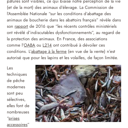
pâtures sont visibles, ce qui biaise notre perception de la vie
(et de la mort) des animaux d’élevage. La Commission de
l’Assemblée Nationale “sur les conditions d’abattage des
animaux de boucherie dans les abattoirs français” révèle dans
son
rapport
de 2016 que “les récents contrôles ministériels
ont révélé d’indiscutables dysfonctionnements”, au regard de
la protection des animaux. En France, des associations
comme l’
OABA
ou
L214
ont contribué à dévoiler ces
conditions. L’
abattage à la ferme
(en vue de la vente) n’est
autorisé que pour les lapins et les volailles, de façon limitée.
Les
techniques
de pêche
modernes
sont peu
sélectives,
elles font de
nombreuses
“
prises
accessoires
”