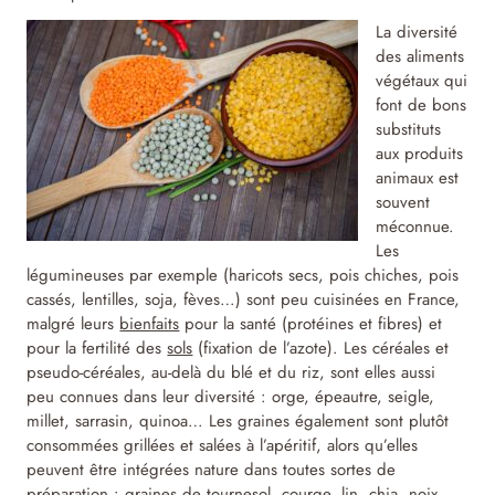
La diversité
des aliments
végétaux qui
font de bons
substituts
aux produits
animaux est
souvent
méconnue.
Les
légumineuses par exemple (haricots secs, pois chiches, pois
cassés, lentilles, soja, fèves…) sont peu cuisinées en France,
malgré leurs
bienfaits
pour la santé (protéines et fibres) et
pour la fertilité des
sols
(fixation de l’azote). Les céréales et
pseudo-céréales, au-delà du blé et du riz, sont elles aussi
peu connues dans leur diversité : orge, épeautre, seigle,
millet, sarrasin, quinoa… Les graines également sont plutôt
consommées grillées et salées à l’apéritif, alors qu’elles
peuvent être intégrées nature dans toutes sortes de
préparation : graines de tournesol, courge, lin, chia, noix,