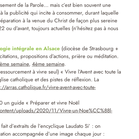
issement de la Parole… mais c’est bien souvent une
à la publicité qui incite à consommer, durant laquelle
préparation à la venue du Christ de façon plus sereine
 ou d’avant, toujours actuelles (n’hésitez pas à nous
logie intégrale en Alsace
(diocèse de Strasbourg +
ations, propositions d’actions, prière ou méditation.
ème semaine
,
4ème semaine
.
sourcement à vivre seul) « Vivre l’Avent avec toute la
ise catholique et des pistes de réflexion. La
://arras.catholique.fr/vivre-avent-avec-toute-
 un guide « Préparer et vivre Noël
p-content/uploads/2020/11/Vivre-un-Noe%CC%88l-
ait d’extraits de l’encyclique Laudato Si’ : on
citation accompagnée d’une image chaque jour :