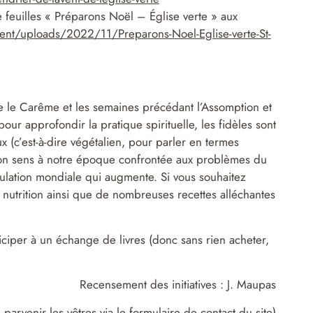
e feuilles « Préparons Noël – Église verte » aux
ent/uploads/2022/11/Preparons-Noel-Eglise-verte-St-
e le Carême et les semaines précédant l’Assomption et
our approfondir la pratique spirituelle, les fidèles sont
x (c’est-à-dire végétalien, pour parler en termes
 son sens à notre époque confrontée aux problèmes du
pulation mondiale qui augmente. Si vous souhaitez
 nutrition ainsi que de nombreuses recettes alléchantes
ticiper à un échange de livres (donc sans rien acheter,
Recensement des initiatives : J. Maupas
 parvenir les vôtres via le formulaire de contact du site)