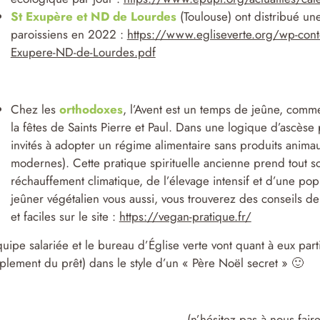
St Exupère et ND de Lourdes
(Toulouse) ont distribué un
paroissiens en 2022 :
https://www.egliseverte.org/wp-cont
Exupere-ND-de-Lourdes.pdf
Chez les
orthodoxes
, l’Avent est un temps de jeûne, comm
la fêtes de Saints Pierre et Paul. Dans une logique d’ascèse p
invités à adopter un régime alimentaire sans produits animau
modernes). Cette pratique spirituelle ancienne prend tout
réchauffement climatique, de l’élevage intensif et d’une po
jeûner végétalien vous aussi, vous trouverez des conseils de
et faciles sur le site :
https://vegan-pratique.fr/
quipe salariée et le bureau d’Église verte vont quant à eux par
plement du prêt) dans le style d’un « Père Noël secret » 🙂
(n’hésitez pas à nous faire