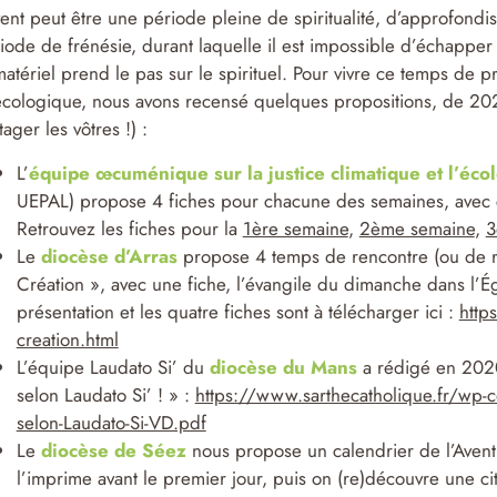
vent peut être une période pleine de spiritualité, d’approfond
iode de frénésie, durant laquelle il est impossible d’échapper 
matériel prend le pas sur le spirituel. Pour vivre ce temps de 
écologique, nous avons recensé quelques propositions, de 2022
tager les vôtres !) :
L’
équipe œcuménique sur la justice climatique et l’éco
UEPAL) propose 4 fiches pour chacune des semaines, avec cit
Retrouvez les fiches pour la
1ère semaine
,
2ème semaine
,
3
Le
diocèse d’Arras
propose 4 temps de rencontre (ou de res
Création », avec une fiche, l’évangile du dimanche dans l’Égl
présentation et les quatre fiches sont à télécharger ici :
https
creation.html
L’équipe Laudato Si’ du
diocèse du Mans
a rédigé en 2020
selon Laudato Si’ ! » :
https://www.sarthecatholique.fr/w
selon-Laudato-Si-VD.pdf
Le
diocèse de Séez
nous propose un calendrier de l’Avent f
l’imprime avant le premier jour, puis on (re)découvre une 