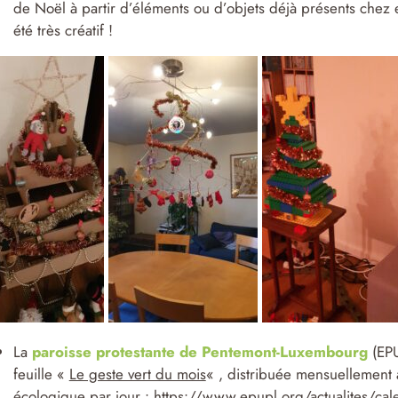
de Noël à partir d’éléments ou d’objets déjà présents chez e
été très créatif !
La
paroisse protestante de Pentemont-Luxembourg
(EPU
feuille «
Le geste vert du mois
« , distribuée mensuellement 
écologique par jour :
https://www.epupl.org/actualites/calen