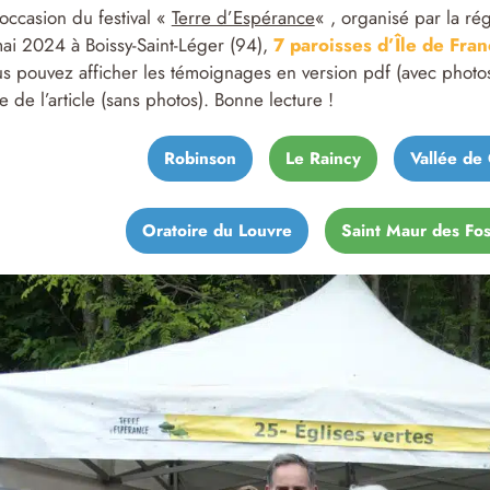
’occasion du festival «
Terre d’Espérance
« , organisé par la ré
ai 2024 à Boissy-Saint-Léger (94),
7 paroisses d’Île de Fra
s pouvez afficher les témoignages en version pdf (avec photos,
te de l’article (sans photos). Bonne lecture !
Robinson
Le Raincy
Vallée de
Oratoire du Louvre
Saint Maur des Fo