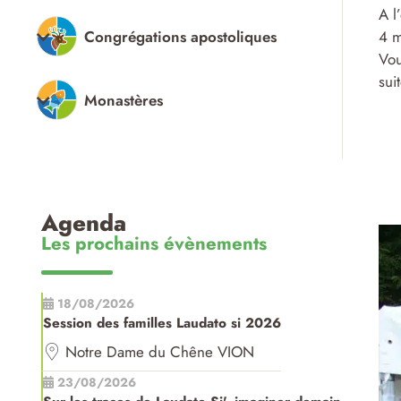
A l
Congrégations apostoliques
4 m
Vou
sui
Monastères
Agenda
Les prochains évènements
18/08/2026
Session des familles Laudato si 2026
Notre Dame du Chêne VION
23/08/2026