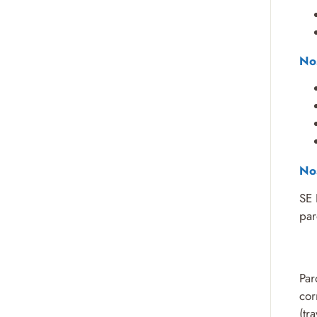
Nos
No
SE 
par
Par
cor
(tr