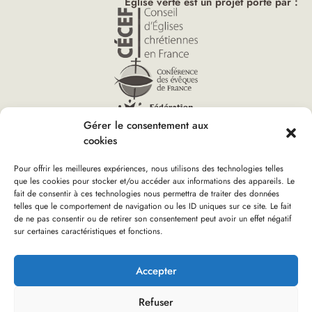
Église verte est un projet porté par :
Gérer le consentement aux
cookies
Pour offrir les meilleures expériences, nous utilisons des technologies telles
que les cookies pour stocker et/ou accéder aux informations des appareils. Le
fait de consentir à ces technologies nous permettra de traiter des données
Vous êtes ici :
telles que le comportement de navigation ou les ID uniques sur ce site. Le fait
Accueil
»
La lettre Église verte n°21 – novembre 2022
de ne pas consentir ou de retirer son consentement peut avoir un effet négatif
sur certaines caractéristiques et fonctions.
Boutique d’Église verte
Nous rejoindre
Plan du site
Mentions Légales
Accepter
Refuser
Réalisation : olivgraphic.com