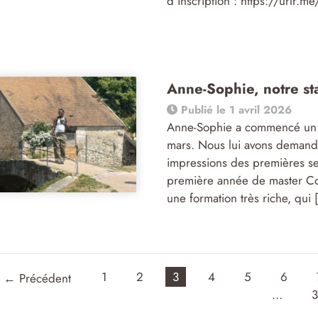
d’inscription : https://urlr.
Anne-Sophie, notre st
Publié le 1 avril 2026
Anne-Sophie a commencé un s
mars. Nous lui avons demandé
impressions des premières sem
première année de master Co
une formation très riche, qui 
1
2
3
4
5
6
←
Précédent
…