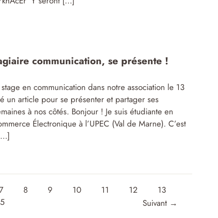
me/khAcEr Y seront […]
agiaire communication, se présente !
tage en communication dans notre association le 13
 un article pour se présenter et partager ses
aines à nos côtés. Bonjour ! Je suis étudiante en
mmerce Électronique à l’UPEC (Val de Marne). C’est
[…]
7
8
9
10
11
12
13
35
Suivant
→