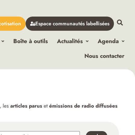
cotisation
Espace communautés labellisées
Boîte à outils
Actualités
Agenda
Nous contacter
, les
articles parus
et
émissions de radio diffusées